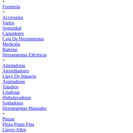
+
Ferretería
+
Accesorios
Varios
Seguridad
Cargadores
Caja De Herramientas
Medición
Baterías
Herramientas Eléctricas
+
Amoladoras
Atornilladores
Llave De Impacto
Aspiradoras
Taladros
Lijadoras
Hidrolavadoras
Soldadoras
Herramientas Manuales
+
Pinzas
Pinza Punta Fina
Llaves Allen