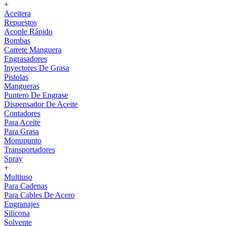
+
Aceitera
Repuestos
Acople Rápido
Bombas
Carrete Manguera
Engrasadores
Inyectores De Grasa
Pistolas
Mangueras
Puntero De Engrase
Dispensador De Aceite
Contadores
Para Aceite
Para Grasa
Monupunto
Transportadores
Spray
+
Multiuso
Para Cadenas
Para Cables De Acero
Engranajes
Silicona
Solvente