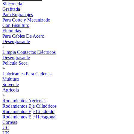
Siliconada
Grafitada
Para Engranajes
Para Corte y Mecanizado
Con Bisulfuro
Fluoradas
Para Cables De Acero
Desengrasante
+
Limpia Contactos Eléctricos
Desengrasante
Película Seca
+
Lubricantes Para Cadenas
Multiuso
Solvente
Agrícola
+
Rodamientos Agricolas
Rodamientos Eje Cilíndricos
Rodamientos Eje Cuadrado
Rodamientos Eje Hexagonal
Correas
UC
UK