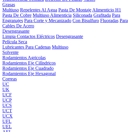
Grasas
Multiuso
Repelentes Al Agua
Pasta De Montaje
Alimenticio H1
Pasta De Cobre
Multiuso Alimenticia
Siliconada
Grafitada
Para
Engranajes
Para Corte y Mecanizado
Con Bisulfuro
Fluoradas
Para
Cables De Acero
Desengrasante
Limpia Contactos Eléctricos
Desengrasante
Película Seca
Lubricantes Para Cadenas
Multiuso
Solvente
Rodamientos Agricolas
Rodamientos Eje Cilíndricos
Rodamientos Eje Cuadrado
Rodamientos Eje Hexagonal
Correas
UC
UK
UCF
UCP
UCS
UCT
UCX
UFL
UEL
AEL