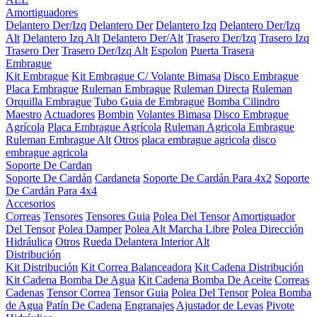
Amortiguadores
Delantero Der/Izq
Delantero Der
Delantero Izq
Delantero Der/Izq
Alt
Delantero Izq Alt
Delantero Der/Alt
Trasero Der/Izq
Trasero Izq
Trasero Der
Trasero Der/Izq Alt
Espolon
Puerta Trasera
Embrague
Kit Embrague
Kit Embrague C/ Volante Bimasa
Disco Embrague
Placa Embrague
Ruleman Embrague
Ruleman Directa
Ruleman
Orquilla Embrague
Tubo Guia de Embrague
Bomba Cilindro
Maestro
Actuadores
Bombin
Volantes Bimasa
Disco Embrague
Agrícola
Placa Embrague Agrícola
Ruleman Agricola Embrague
Ruleman Embrague Alt
Otros
placa embrague agricola
disco
embrague agricola
Soporte De Cardan
Soporte De Cardán
Cardaneta
Soporte De Cardán Para 4x2
Soporte
De Cardán Para 4x4
Accesorios
Correas
Tensores
Tensores Guia
Polea Del Tensor
Amortiguador
Del Tensor
Polea Damper
Polea Alt Marcha Libre
Polea Dirección
Hidráulica
Otros
Rueda Delantera Interior Alt
Distribución
Kit Distribución
Kit Correa Balanceadora
Kit Cadena Distribución
Kit Cadena Bomba De Agua
Kit Cadena Bomba De Aceite
Correas
Cadenas
Tensor Correa
Tensor Guia
Polea Del Tensor
Polea Bomba
de Agua
Patín De Cadena
Engranajes
Ajustador de Levas
Pivote