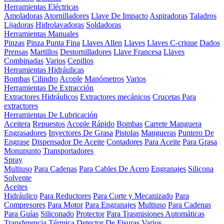
Herramientas Eléctricas
Amoladoras
Atornilladores
Llave De Impacto
Aspiradoras
Taladros
Lijadoras
Hidrolavadoras
Soldadoras
Herramientas Manuales
Pinzas
Pinza Punta Fina
Llaves Allen
Llaves
Llaves C-crique
Dados
Prensas
Martillos
Destornilladores
Llave Francesa
Llaves
Combinadas
Varios
Cepillos
Herramientas Hidráulicas
Bombas
Cilindro
Acople
Manómetros
Varios
Herramientas De Extracción
Extractores Hidráulicos
Extractores mecánicos
Crucetas Para
extractores
Herramientas De Lubricación
Aceitera
Repuestos
Acople Rápido
Bombas
Carrete Manguera
Engrasadores
Inyectores De Grasa
Pistolas
Mangueras
Puntero De
Engrase
Dispensador De Aceite
Contadores
Para Aceite
Para Grasa
Monupunto
Transportadores
Spray
Multiuso
Para Cadenas
Para Cables De Acero
Engranajes
Silicona
Solvente
Aceites
Hidráulico
Para Reductores
Para Corte y Mecanizado
Para
Compresores
Para Motor
Para Engranajes
Multiuso
Para Cadenas
Para Guías
Siliconado
Protector
Para Trasmisiones Automáticas
Transferencia Térmica
Detector De Fisuras
Varios