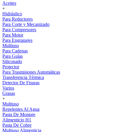
Aceites
+
Hidráulico
Para Reductores
Para Corte y Mecanizado
Para Compresores
Para Motor
Para Engranajes
Multiuso
Para Cadenas
Para Guías
Siliconado
Protector
Para Trasmisiones Automáticas
Transferencia Térmica
Detector De Fisuras
Varios
Grasas
+
Multiuso
Repelentes Al Agua
Pasta De Montaje
Alimenticio H1
Pasta De Cobre
Multiuso Alimenticia