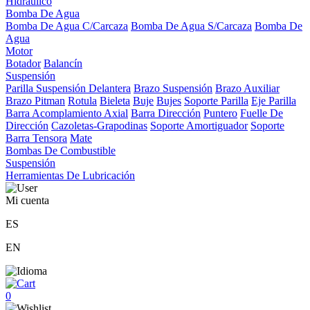
Hidráulico
Bomba De Agua
Bomba De Agua C/Carcaza
Bomba De Agua S/Carcaza
Bomba De
Agua
Motor
Botador
Balancín
Suspensión
Parilla Suspensión Delantera
Brazo Suspensión
Brazo Auxiliar
Brazo Pitman
Rotula
Bieleta
Buje
Bujes
Soporte Parilla
Eje Parilla
Barra Acomplamiento Axial
Barra Dirección
Puntero
Fuelle De
Dirección
Cazoletas-Grapodinas
Soporte Amortiguador
Soporte
Barra Tensora
Mate
Bombas De Combustible
Suspensión
Herramientas De Lubricación
Mi cuenta
ES
EN
0