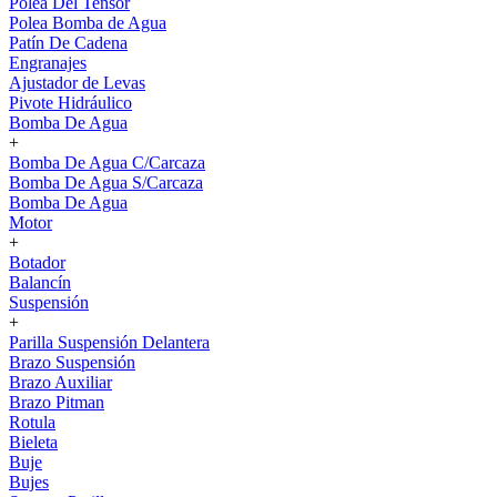
Polea Del Tensor
Polea Bomba de Agua
Patín De Cadena
Engranajes
Ajustador de Levas
Pivote Hidráulico
Bomba De Agua
+
Bomba De Agua C/Carcaza
Bomba De Agua S/Carcaza
Bomba De Agua
Motor
+
Botador
Balancín
Suspensión
+
Parilla Suspensión Delantera
Brazo Suspensión
Brazo Auxiliar
Brazo Pitman
Rotula
Bieleta
Buje
Bujes