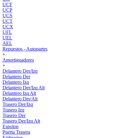
UCF
UCP
UCS
UCT
UCX
UFL
UEL
AEL
Repuestos - Autopartes
+
Amortiguadores
+
Delantero Der/Izq
Delantero Der
Delantero Izq
Delantero Der/Izq Alt
Delantero Izq Alt
Delantero Der/Alt
Trasero Der/Izq
Trasero Izq
Trasero Der
Trasero Der/Izq Alt
Espolon
Puerta Trasera
Embrague