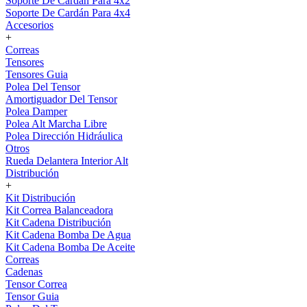
Soporte De Cardán Para 4x2
Soporte De Cardán Para 4x4
Accesorios
+
Correas
Tensores
Tensores Guia
Polea Del Tensor
Amortiguador Del Tensor
Polea Damper
Polea Alt Marcha Libre
Polea Dirección Hidráulica
Otros
Rueda Delantera Interior Alt
Distribución
+
Kit Distribución
Kit Correa Balanceadora
Kit Cadena Distribución
Kit Cadena Bomba De Agua
Kit Cadena Bomba De Aceite
Correas
Cadenas
Tensor Correa
Tensor Guia