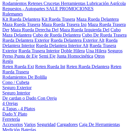
Rodamientos
Retenes
Crucetas
Herramientas
Lubricación
Agrícola
Repuestos - Autopartes
SALE
PROMOCIONES
Rulemanes
Kit Rueda Delantera
Kit Rueda Trasera
Maza Rueda Delantera
Maza Rueda Trasera
Maza Rueda Trasera Izq
Maza Rueda Trasera
Der
Maza Rueda Derecha Del
Maza Rueda Izquierda Del
Cubo
Maza Delantera
Cubo de Rueda Delantera
Cubo De Rueda Trasera
Rueda Delantera Exterior
Rueda Delantera Exterior Alt
Rueda
Delantera Interior
Rueda Delantera Interior Alt
Rueda Trasera
Exterior
Rueda Trasera Interior
Doble Hilera
Una Hilera
Seguros
Perno Punta de Eje
Semi Eje
Junta Homocinética
Otros
Retén
Reten Rueda Ext
Reten Rueda Int
Reten Rueda Delantera
Reten
Rueda Trasera
Rodamientos De Bolilla
Cono / Cubeta
Seguro Exterior
Seguro Interior
De cardan o Dado Con Oreja
4 Orejas
4 Tapas - 4 Platos
Dado Y Plato
Ferretería
Accesorios
Varios
Seguridad
Cargadores
Caja De Herramientas
Medición
Baterías