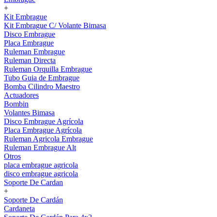
+
Kit Embrague
Kit Embrague C/ Volante Bimasa
Disco Embrague
Placa Embrague
Ruleman Embrague
Ruleman Directa
Ruleman Orquilla Embrague
Tubo Guia de Embrague
Bomba Cilindro Maestro
Actuadores
Bombin
Volantes Bimasa
Disco Embrague Agrícola
Placa Embrague Agrícola
Ruleman Agricola Embrague
Ruleman Embrague Alt
Otros
placa embrague agricola
disco embrague agricola
Soporte De Cardan
+
Soporte De Cardán
Cardaneta