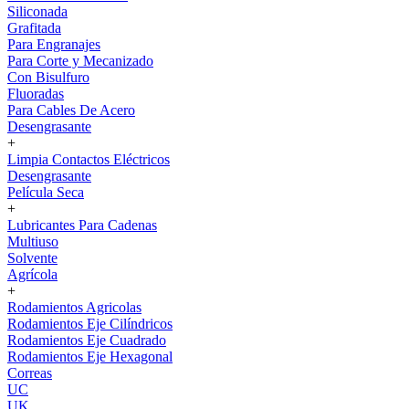
Siliconada
Grafitada
Para Engranajes
Para Corte y Mecanizado
Con Bisulfuro
Fluoradas
Para Cables De Acero
Desengrasante
+
Limpia Contactos Eléctricos
Desengrasante
Película Seca
+
Lubricantes Para Cadenas
Multiuso
Solvente
Agrícola
+
Rodamientos Agricolas
Rodamientos Eje Cilíndricos
Rodamientos Eje Cuadrado
Rodamientos Eje Hexagonal
Correas
UC
UK