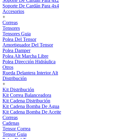
Soporte De Cardán Para 4x2
Soporte De Cardán Para 4x4
Accesorios
+
Correas
Tensores
Tensores Guia
Polea Del Tensor
Amortiguador Del Tensor
Polea Damper
Polea Alt Marcha Libre
Polea Dirección Hidráulica
Otros
Rueda Delantera Interior Alt
Distribución
+
Kit Distribución
Kit Correa Balanceadora
Kit Cadena Distribución
Kit Cadena Bomba De Agua
Kit Cadena Bomba De Aceite
Correas
Cadenas
Tensor Correa
Tensor Guia