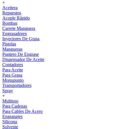
+
Aceitera
Repuestos
Acople Rápido
Bombas
Carrete Manguera
Engrasadores
Inyectores De Grasa
Pistolas
Mangueras
Puntero De Engrase
Dispensador De Aceite
Contadores
Para Aceite
Para Grasa
Monupunto
Transportadores
Spray
+
Multiuso
Para Cadenas
Para Cables De Acero
Engranajes
Silicona
Solvente