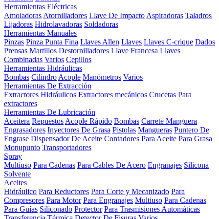
Herramientas Eléctricas
Amoladoras
Atornilladores
Llave De Impacto
Aspiradoras
Taladros
Lijadoras
Hidrolavadoras
Soldadoras
Herramientas Manuales
Pinzas
Pinza Punta Fina
Llaves Allen
Llaves
Llaves C-crique
Dados
Prensas
Martillos
Destornilladores
Llave Francesa
Llaves
Combinadas
Varios
Cepillos
Herramientas Hidráulicas
Bombas
Cilindro
Acople
Manómetros
Varios
Herramientas De Extracción
Extractores Hidráulicos
Extractores mecánicos
Crucetas Para
extractores
Herramientas De Lubricación
Aceitera
Repuestos
Acople Rápido
Bombas
Carrete Manguera
Engrasadores
Inyectores De Grasa
Pistolas
Mangueras
Puntero De
Engrase
Dispensador De Aceite
Contadores
Para Aceite
Para Grasa
Monupunto
Transportadores
Spray
Multiuso
Para Cadenas
Para Cables De Acero
Engranajes
Silicona
Solvente
Aceites
Hidráulico
Para Reductores
Para Corte y Mecanizado
Para
Compresores
Para Motor
Para Engranajes
Multiuso
Para Cadenas
Para Guías
Siliconado
Protector
Para Trasmisiones Automáticas
Transferencia Térmica
Detector De Fisuras
Varios