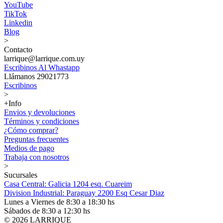
YouTube
TikTok
Linkedin
Blog
>
Contacto
larrique@larrique.com.uy
Escribinos Al Whastapp
Llámanos 29021773
Escribinos
>
+Info
Envios y devoluciones
Términos y condiciones
¿Cómo comprar?
Preguntas frecuentes
Medios de pago
Trabaja con nosotros
>
Sucursales
Casa Central: Galicia 1204 esq. Cuareim
Division Industrial: Paraguay 2200 Esq Cesar Diaz
Lunes a Viernes de 8:30 a 18:30 hs
Sábados de 8:30 a 12:30 hs
© 2026 LARRIQUE