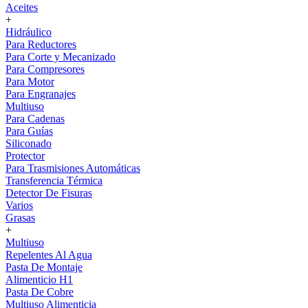
Aceites
+
Hidráulico
Para Reductores
Para Corte y Mecanizado
Para Compresores
Para Motor
Para Engranajes
Multiuso
Para Cadenas
Para Guías
Siliconado
Protector
Para Trasmisiones Automáticas
Transferencia Térmica
Detector De Fisuras
Varios
Grasas
+
Multiuso
Repelentes Al Agua
Pasta De Montaje
Alimenticio H1
Pasta De Cobre
Multiuso Alimenticia