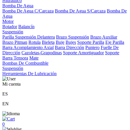
Hidráulico
Bomba De Agua
Bomba De Agua C/Carcaza
Bomba De Agua S/Carcaza
Bomba De
Agua
Motor
Botador
Balancín
Suspensión
Parilla Suspensión Delantera
Brazo Suspensión
Brazo Auxiliar
Brazo Pitman
Rotula
Bieleta
Buje
Bujes
Soporte Parilla
Eje Parilla
Barra Acomplamiento Axial
Barra Dirección
Puntero
Fuelle De
Dirección
Cazoletas-Grapodinas
Soporte Amortiguador
Soporte
Barra Tensora
Mate
Bombas De Combustible
Suspensión
Herramientas De Lubricación
Mi cuenta
ES
EN
0