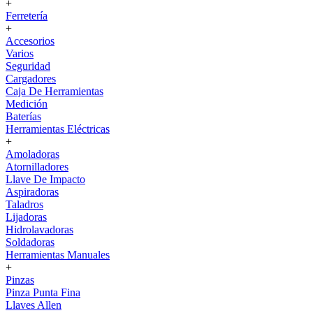
+
Ferretería
+
Accesorios
Varios
Seguridad
Cargadores
Caja De Herramientas
Medición
Baterías
Herramientas Eléctricas
+
Amoladoras
Atornilladores
Llave De Impacto
Aspiradoras
Taladros
Lijadoras
Hidrolavadoras
Soldadoras
Herramientas Manuales
+
Pinzas
Pinza Punta Fina
Llaves Allen