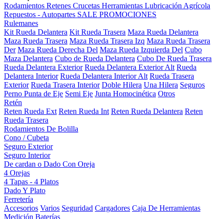
Rodamientos
Retenes
Crucetas
Herramientas
Lubricación
Agrícola
Repuestos - Autopartes
SALE
PROMOCIONES
Rulemanes
Kit Rueda Delantera
Kit Rueda Trasera
Maza Rueda Delantera
Maza Rueda Trasera
Maza Rueda Trasera Izq
Maza Rueda Trasera
Der
Maza Rueda Derecha Del
Maza Rueda Izquierda Del
Cubo
Maza Delantera
Cubo de Rueda Delantera
Cubo De Rueda Trasera
Rueda Delantera Exterior
Rueda Delantera Exterior Alt
Rueda
Delantera Interior
Rueda Delantera Interior Alt
Rueda Trasera
Exterior
Rueda Trasera Interior
Doble Hilera
Una Hilera
Seguros
Perno Punta de Eje
Semi Eje
Junta Homocinética
Otros
Retén
Reten Rueda Ext
Reten Rueda Int
Reten Rueda Delantera
Reten
Rueda Trasera
Rodamientos De Bolilla
Cono / Cubeta
Seguro Exterior
Seguro Interior
De cardan o Dado Con Oreja
4 Orejas
4 Tapas - 4 Platos
Dado Y Plato
Ferretería
Accesorios
Varios
Seguridad
Cargadores
Caja De Herramientas
Medición
Baterías