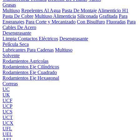
Grasas
Multiuso
Repelentes Al Agua
Pasta De Montaje
Alimenticio H1
Pasta De Cobre
Multiuso Alimenticia
Siliconada
Grafitada
Para
Engranajes
Para Corte y Mecanizado
Con Bisulfuro
Fluoradas
Para
Cables De Acero
Desengrasante
Limpia Contactos Eléctricos
Desengrasante
Película Seca
Lubricantes Para Cadenas
Multiuso
Solvente
Rodamientos Agricolas
Rodamientos Eje Cilíndricos
Rodamientos Eje Cuadrado
Rodamientos Eje Hexagonal
Correas
UC
UK
UCF
UCP
UCS
UCT
UCX
UFL
UEL
AEL