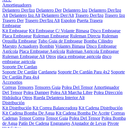
Amortiguadores
Delantero Der/Izq
Delantero Der
Delantero Izq
Delantero Der/Izq
Alt
Delantero Izq Alt
Delantero Der/Alt
Trasero Der/Izq
Trasero Izq
Trasero Der
Trasero Der/Izq Alt
Espolon
Puerta Trasera
Embrague
Kit Embrague
Kit Embrague C/ Volante Bimasa
Disco Embrague
Placa Embrague
Ruleman Embrague
Ruleman Directa
Ruleman
Orquilla Embrague
Tubo Guia de Embrague
Bomba Cilindro
Maestro
Actuadores
Bombin
Volantes Bimasa
Disco Embrague
Agrícola
Placa Embrague Agrícola
Ruleman Agricola Embrague
Ruleman Embrague Alt
Otros
placa embrague agricola
disco
embrague agricola
Soporte De Cardan
Soporte De Cardán
Cardaneta
Soporte De Cardán Para 4x2
Soporte
De Cardán Para 4x4
Accesorios
Correas
Tensores
Tensores Guia
Polea Del Tensor
Amortiguador
Del Tensor
Polea Damper
Polea Alt Marcha Libre
Polea Dirección
Hidráulica
Otros
Rueda Delantera Interior Alt
Distribución
Kit Distribución
Kit Correa Balanceadora
Kit Cadena Distribución
Kit Cadena Bomba De Agua
Kit Cadena Bomba De Aceite
Correas
Cadenas
Tensor Correa
Tensor Guia
Polea Del Tensor
Polea Bomba
de Agua
Patín De Cadena
Engranajes
Ajustador de Levas
Pivote