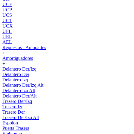
UCF
UCP
UCS
UCT
UCX
UFL
UEL
AEL
Repuestos - Autopartes
+
Amortiguadores
+
Delantero Der/Izq
Delantero Der
Delantero Izq
Delantero Der/Izq Alt
Delantero Izq Alt
Delantero Der/Alt
Trasero Der/Izq
Trasero Izq
Trasero Der
Trasero Der/Izq Alt
Espolon
Puerta Trasera
Embrague