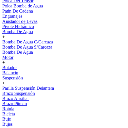
Polea Del Tensor
Polea Bomba de Agua
Patín De Cadena
Engranajes
Ajustador de Levas
Pivote Hidráulico
Bomba De Agua
+
Bomba De Agua C/Carcaza
Bomba De Agua S/Carcaza
Bomba De Agua
Motor
+
Botador
Balancín
Suspensión
+
Parilla Suspensión Delantera
Brazo Suspensión
Brazo Auxiliar
Brazo Pitman
Rotula
Bieleta
Buje
Bujes