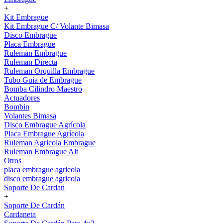
+
Kit Embrague
Kit Embrague C/ Volante Bimasa
Disco Embrague
Placa Embrague
Ruleman Embrague
Ruleman Directa
Ruleman Orquilla Embrague
Tubo Guia de Embrague
Bomba Cilindro Maestro
Actuadores
Bombin
Volantes Bimasa
Disco Embrague Agrícola
Placa Embrague Agrícola
Ruleman Agricola Embrague
Ruleman Embrague Alt
Otros
placa embrague agricola
disco embrague agricola
Soporte De Cardan
+
Soporte De Cardán
Cardaneta